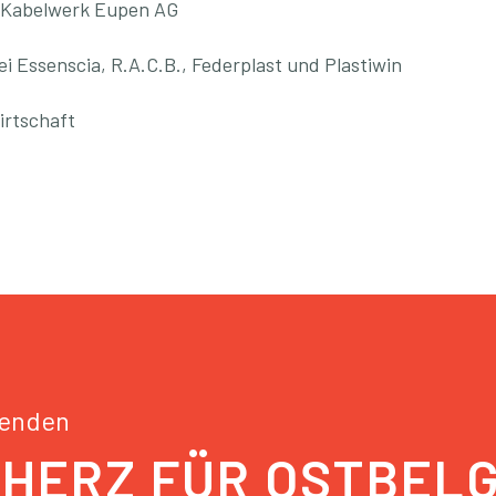
im Kabelwerk Eupen AG
 Essenscia, R.A.C.B., Federplast und Plastiwin
irtschaft
penden
 HERZ FÜR OSTBEL