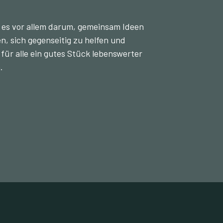
 es vor allem darum, gemeinsam Ideen
, sich gegenseitig zu helfen und
 für alle ein gutes Stück lebenswerter
.