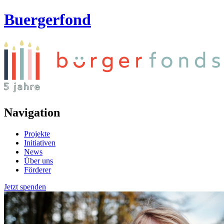
Buergerfond
Navigation
Projekte
Initiativen
News
Über uns
Förderer
Jetzt spenden