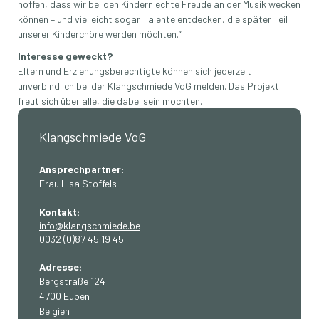
hoffen, dass wir bei den Kindern echte Freude an der Musik wecken
können – und vielleicht sogar Talente entdecken, die später Teil
unserer Kinderchöre werden möchten.“
Interesse geweckt?
Eltern und Erziehungsberechtigte können sich jederzeit
unverbindlich bei der Klangschmiede VoG melden. Das Projekt
freut sich über alle, die dabei sein möchten.
Klangschmiede VoG
Ansprechpartner:
Frau Lisa Stoffels
Kontakt:
info@klangschmiede.be
0032 (0)87 45 19 45
Adresse:
Bergstraße 124
4700 Eupen
Belgien