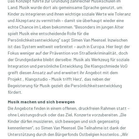
Das Konzept führte zur Gründung zahlreicher Musikschulen im
Land. Musik wurde dort als gemeinsame Sprache genutzt, um
Kinder zu integrieren und ihnen wichtige soziale Werte wie Toleranz
und Akzeptanz zu vermitteln – damit sie überhaupt wieder eine
echte Chance im Leben bekommen. “Besonders im jungen Alter
spielt Musik eine entscheidende Rolle für die
Persönlichkeitsentwicklung” sagt Simen Van Meensel. Inzwischen
ist das System weltweit verbreitet – auch in Europa. Hier liegt der
Fokus weniger auf der Prävention von Straßenkriminalität, doch
der Grundgedanke bleibt derselbe: Musik als Werkzeug für soziale
Integration und persönliche Entwicklung. Die Klangschmiede VoG
greift diesen Ansatz auf und erweitert ihr Angebot mit dem
Projekt ‚Klangstudio – Musik trifft Herz‘, das neben der
Begeisterung für Musik gezielt die Persönlichkeitsentwicklung
fördert.
Musik machen und sich bewegen
Die Angebote finden in einem offenen, druckfreien Rahmen statt –
ohne Leistungsdruck oder das Ziel, Konzerte vorzubereiten. „Die
Kinder dürfen musizieren, sich bewegen und sich gegenseitig
kennenlernen“, so Simen Van Meensel. Die Teilnahme ist dank der
Unterstützung durch den Bürgerfonds Ostbelgien kostenlos. „Wir