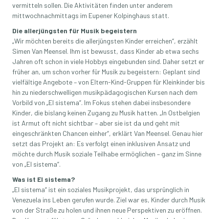
vermitteln sollen. Die Aktivitäten finden unter anderem
mittwochnachmittags im Eupener Kolpinghaus statt.
Die allerjüngsten für Musik begeistern
„Wir möchten bereits die allerjüngsten Kinder erreichen“, erzählt
Simen Van Meensel. Ihm ist bewusst, dass Kinder ab etwa sechs
Jahren oft schon in viele Hobbys eingebunden sind. Daher setzt er
früher an, um schon vorher für Musik zu begeistern: Geplant sind
vielfältige Angebote – von Eltern-Kind-Gruppen für Kleinkinder bis
hin zu niederschwelligen musikpädagogischen Kursen nach dem
Vorbild von „El sistema“. Im Fokus stehen dabei insbesondere
Kinder, die bislang keinen Zugang zu Musik hatten. „In Ostbelgien
ist Armut oft nicht sichtbar – aber sie ist da und geht mit
eingeschränkten Chancen einher“, erklärt Van Meensel. Genau hier
setzt das Projekt an: Es verfolgt einen inklusiven Ansatz und
möchte durch Musik soziale Teilhabe ermöglichen – ganz im Sinne
von „El sistema“.
Was ist El sistema?
„El sistema“ ist ein soziales Musikprojekt, das ursprünglich in
Venezuela ins Leben gerufen wurde. Ziel war es, Kinder durch Musik
von der Straße zu holen und ihnen neue Perspektiven zu eröffnen.