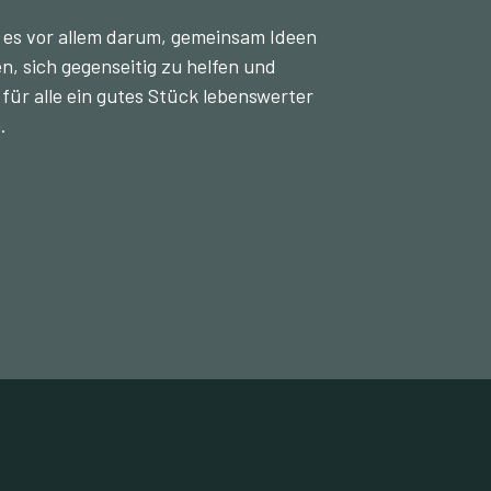
 es vor allem darum, gemeinsam Ideen
, sich gegenseitig zu helfen und
 für alle ein gutes Stück lebenswerter
.