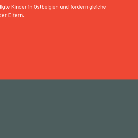
te Kinder in Ostbelgien und fördern gleiche
er Eltern.