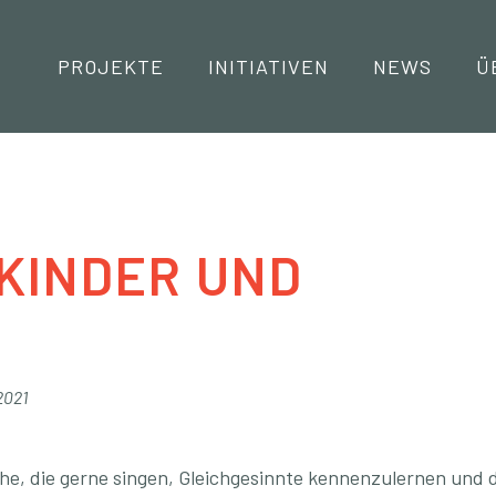
Navigation
PROJEKTE
INITIATIVEN
NEWS
Ü
KINDER UND
2021
che, die gerne singen, Gleichgesinnte kennenzulernen und