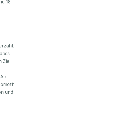
nd 18
erzahl.
 dass
 Ziel
Air
 Komoth
en und