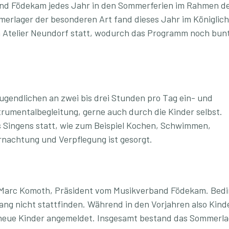
band Födekam jedes Jahr in den Sommerferien im Rahmen d
erlager der besonderen Art fand dieses Jahr im Königlic
m Atelier Neundorf statt, wodurch das Programm noch bun
gendlichen an zwei bis drei Stunden pro Tag ein- und
rumentalbegleitung, gerne auch durch die Kinder selbst.
s Singens statt, wie zum Beispiel Kochen, Schwimmen,
rnachtung und Verpflegung ist gesorgt.
lt Marc Komoth, Präsident vom Musikverband Födekam. Bedi
ng nicht stattfinden. Während in den Vorjahren also Kind
 neue Kinder angemeldet. Insgesamt bestand das Sommerla