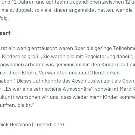
 8 und 12 Jahren und achtzehn Jugendlichen zwischen 12 u
meist doppelt so viele Kinder angemeldet hatten, war die
olg.
zert
rst ein wenig enttäuscht waren über die geringe Teilnehm
Kindern so groß: „Sie waren alle mit Begeisterung dabei.“,
ingwochen arbeiten wir, gemeinsam mit den Kindern auf ein
mer ihren Eltern, Verwandten und der Öffentlichkeit
 haben.“ Dieses Jahr konnte das Abschlusskonzert als Open 
en. „Es war eine sehr schöne Atmosphäre“, schwärmt Marc
e Zukunft wünschen wir uns, dass wieder mehr Kinder komm
rften, bleibt.“
nick Hermann (Jugendliche)