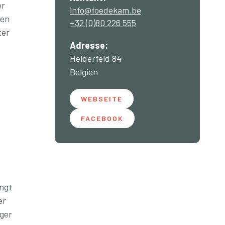
er
info@foedekam.be
hen
+32 (0)80 226 555
ter
Adresse:
Heiderfeld 84
Belgien
WEBSEITE
FACEBOOK
ngt
er
ger