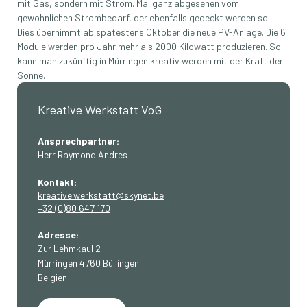
mit Gas, sondern mit Strom. Mal ganz abgesehen vom
gewöhnlichen Strombedarf, der ebenfalls gedeckt werden soll.
Dies übernimmt ab spätestens Oktober die neue PV-Anlage. Die 6
Module werden pro Jahr mehr als 2000 Kilowatt produzieren. So
kann man zukünftig in Mürringen kreativ werden mit der Kraft der
Sonne.
Kreative Werkstatt VoG
Ansprechpartner:
Herr Raymond Andres
Kontakt:
kreative.werkstatt@skynet.be
+32 (0)80 647 170
Adresse:
Zur Lehmkaul 2
Mürringen 4760 Büllingen
Belgien