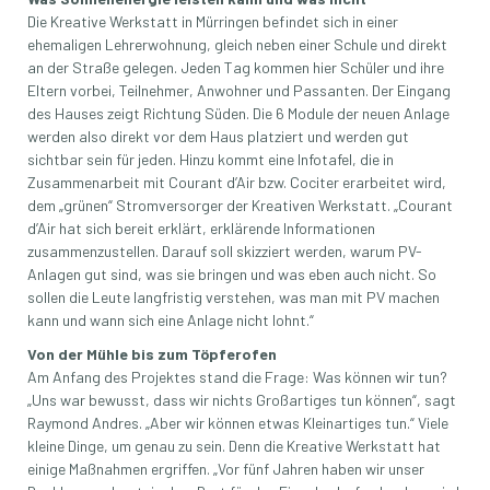
Die Kreative Werkstatt in Mürringen befindet sich in einer
ehemaligen Lehrerwohnung, gleich neben einer Schule und direkt
an der Straße gelegen. Jeden Tag kommen hier Schüler und ihre
Eltern vorbei, Teilnehmer, Anwohner und Passanten. Der Eingang
des Hauses zeigt Richtung Süden. Die 6 Module der neuen Anlage
werden also direkt vor dem Haus platziert und werden gut
sichtbar sein für jeden. Hinzu kommt eine Infotafel, die in
Zusammenarbeit mit Courant d’Air bzw. Cociter erarbeitet wird,
dem „grünen“ Stromversorger der Kreativen Werkstatt. „Courant
d’Air hat sich bereit erklärt, erklärende Informationen
zusammenzustellen. Darauf soll skizziert werden, warum PV-
Anlagen gut sind, was sie bringen und was eben auch nicht. So
sollen die Leute langfristig verstehen, was man mit PV machen
kann und wann sich eine Anlage nicht lohnt.“
Von der Mühle bis zum Töpferofen
Am Anfang des Projektes stand die Frage: Was können wir tun?
„Uns war bewusst, dass wir nichts Großartiges tun können“, sagt
Raymond Andres. „Aber wir können etwas Kleinartiges tun.“ Viele
kleine Dinge, um genau zu sein. Denn die Kreative Werkstatt hat
einige Maßnahmen ergriffen. „Vor fünf Jahren haben wir unser