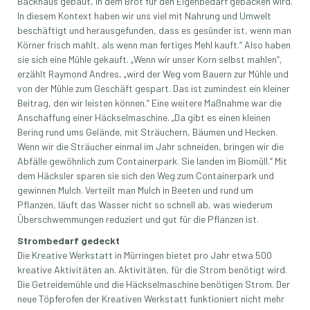
Backhaus gebaut, in dem Brot für den Eigenbedarf gebacken wird.
In diesem Kontext haben wir uns viel mit Nahrung und Umwelt
beschäftigt und herausgefunden, dass es gesünder ist, wenn man
Körner frisch mahlt, als wenn man fertiges Mehl kauft.“ Also haben
sie sich eine Mühle gekauft. „Wenn wir unser Korn selbst mahlen“,
erzählt Raymond Andres, „wird der Weg vom Bauern zur Mühle und
von der Mühle zum Geschäft gespart. Das ist zumindest ein kleiner
Beitrag, den wir leisten können.“ Eine weitere Maßnahme war die
Anschaffung einer Häckselmaschine. „Da gibt es einen kleinen
Bering rund ums Gelände, mit Sträuchern, Bäumen und Hecken.
Wenn wir die Sträucher einmal im Jahr schneiden, bringen wir die
Abfälle gewöhnlich zum Containerpark. Sie landen im Biomüll.“ Mit
dem Häcksler sparen sie sich den Weg zum Containerpark und
gewinnen Mulch. Verteilt man Mulch in Beeten und rund um
Pflanzen, läuft das Wasser nicht so schnell ab, was wiederum
Überschwemmungen reduziert und gut für die Pflanzen ist.
Strombedarf gedeckt
Die Kreative Werkstatt in Mürringen bietet pro Jahr etwa 500
kreative Aktivitäten an. Aktivitäten, für die Strom benötigt wird.
Die Getreidemühle und die Häckselmaschine benötigen Strom. Der
neue Töpferofen der Kreativen Werkstatt funktioniert nicht mehr