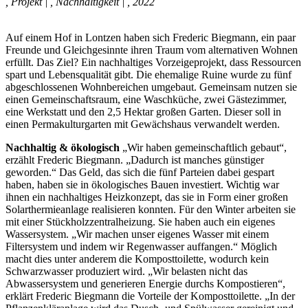
,
Projekt
|
,
Nachhaltigkeit
|
,
2022
Auf einem Hof in Lontzen haben sich Frederic Biegmann, ein paar
Freunde und Gleichgesinnte ihren Traum vom alternativen Wohnen
erfüllt. Das Ziel? Ein nachhaltiges Vorzeigeprojekt, dass Ressourcen
spart und Lebensqualität gibt. Die ehemalige Ruine wurde zu fünf
abgeschlossenen Wohnbereichen umgebaut. Gemeinsam nutzen sie
einen Gemeinschaftsraum, eine Waschküche, zwei Gästezimmer,
eine Werkstatt und den 2,5 Hektar großen Garten. Dieser soll in
einen Permakulturgarten mit Gewächshaus verwandelt werden.
Nachhaltig & ökologisch
„Wir haben gemeinschaftlich gebaut“,
erzählt Frederic Biegmann. „Dadurch ist manches günstiger
geworden.“ Das Geld, das sich die fünf Parteien dabei gespart
haben, haben sie in ökologisches Bauen investiert. Wichtig war
ihnen ein nachhaltiges Heizkonzept, das sie in Form einer großen
Solarthermieanlage realisieren konnten. Für den Winter arbeiten sie
mit einer Stückholzzentralheizung. Sie haben auch ein eigenes
Wassersystem. „Wir machen unser eigenes Wasser mit einem
Filtersystem und indem wir Regenwasser auffangen.“ Möglich
macht dies unter anderem die Komposttoilette, wodurch kein
Schwarzwasser produziert wird. „Wir belasten nicht das
Abwassersystem und generieren Energie durchs Kompostieren“,
erklärt Frederic Biegmann die Vorteile der Komposttoilette. „In der