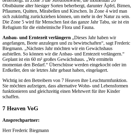
beherbergt. In Zone 3 die Streuobstwiese, die momentan 26
Obstbäume alter hiesiger Sorten beherbergt, darunter Äpfel, Birnen,
Pflaumen, Quitten, Mirabellen und Kirschen. In Zone 4 wird man
sich zukünftig zurückziehen können, um mehr in der Natur zu sein.
Die Zone 5 wird für Menschen fast das ganze Jahr Tabu, sie ist ein
Refugium für die einheimische Flora und Fauna.
Anbau- und Erntezeit verlängern
„Dieses Jahr haben wir
angefangen, Beete anzulegen und zu bewirtschaften“, sagt Frederic
Biegmann. „Nächstes Jahr möchten wir ein Gewächshaus
aufstellen. So können wir die Anbau- und Erntezeit verlängern.“
Geplant ist ein 60 m² großes Gewächshaus. „Wir ermitteln
momentan den Bedarf.“ Überschüsse werden eingekocht oder im
Erdkeller, den sie letztes Jahr gebaut haben, eingelagert.
Wichtig ist den Betreibern von 7 Heaven ihre Leuchturmfunktion.
Sie möchten aufzeigen, dass alternative Wohn- und Lebensformen
funktionieren und gleichzeitig einen Mehrwert für ihre Kinder
schaffen.
7 Heaven VoG
Ansprechpartner:
Herr Frederic Biegmann