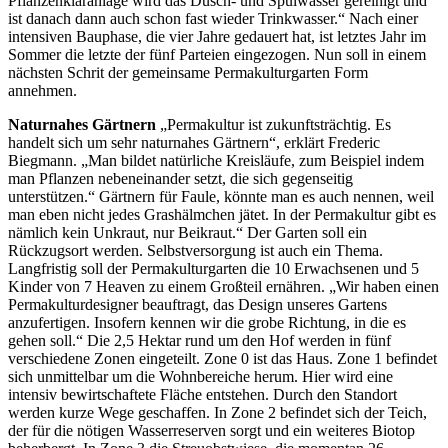
Pflanzenkläranlage wird das Dusch- und Spülwasser gereinigt und
ist danach dann auch schon fast wieder Trinkwasser.“ Nach einer
intensiven Bauphase, die vier Jahre gedauert hat, ist letztes Jahr im
Sommer die letzte der fünf Parteien eingezogen. Nun soll in einem
nächsten Schrit der gemeinsame Permakulturgarten Form
annehmen.
Naturnahes Gärtnern
„Permakultur ist zukunftsträchtig. Es
handelt sich um sehr naturnahes Gärtnern“, erklärt Frederic
Biegmann. „Man bildet natürliche Kreisläufe, zum Beispiel indem
man Pflanzen nebeneinander setzt, die sich gegenseitig
unterstützen.“ Gärtnern für Faule, könnte man es auch nennen, weil
man eben nicht jedes Grashälmchen jätet. In der Permakultur gibt es
nämlich kein Unkraut, nur Beikraut.“ Der Garten soll ein
Rückzugsort werden. Selbstversorgung ist auch ein Thema.
Langfristig soll der Permakulturgarten die 10 Erwachsenen und 5
Kinder von 7 Heaven zu einem Großteil ernähren. „Wir haben einen
Permakulturdesigner beauftragt, das Design unseres Gartens
anzufertigen. Insofern kennen wir die grobe Richtung, in die es
gehen soll.“ Die 2,5 Hektar rund um den Hof werden in fünf
verschiedene Zonen eingeteilt. Zone 0 ist das Haus. Zone 1 befindet
sich unmittelbar um die Wohnbereiche herum. Hier wird eine
intensiv bewirtschaftete Fläche entstehen. Durch den Standort
werden kurze Wege geschaffen. In Zone 2 befindet sich der Teich,
der für die nötigen Wasserreserven sorgt und ein weiteres Biotop