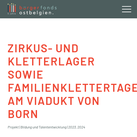
Buergerfond
ZIRKUS- UND
KLETTERLAGER
SOWIE
FAMILIENKLETTERTAG
AM VIADUKT VON
BORN
Projekt
|
Bildung und Talententwicklung
|
2023
,
2024