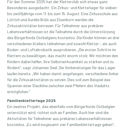
Für den Sommer 2025 hat der Kletterclub sich etwas ganz
Besonderes ausgedacht: Ein Zirkus- und Kletterlager für sieben-
bis zwölfjährige vom 11. bis zum 15. August. Eine Zirkusschule aus
Lüttich und Aurélie Brüls aus Elsenborn werden die
Zirkusaktivitäten betreuen. Für Teilnehmer aus prekären
Lebensverhältnissen ist die Teilnahme durch die Unterstützung
des Bürgerfonds Ostbelgiens kostenlos. Die Kinder können an drei
verschiedenen Ateliers teilnehmen und sowohl Kletter-, als auch
Boden- und Luftakrobatik ausprobieren. „Die ersten Schritte im
Klettern zu bewältigen, das macht enorm stolz. Wir möchten den
Kindern dabei helfen, ihre Selbstwirksamkeit zu stärken und zu
fördern“, sagt Johannes Seel. Die Vorbereitungen für das Lager
laufen bereits. „Wir haben damit angefangen, verschiedene Anker
für die Zirkusaktivitäten zu setzen. Dies soll zum Beispiel das
Spannen einer Slackline zwischen zwei Pfeilern des Viadukts
ermöglichen.“
Familienklettertage 2025
Ein zweites Projekt, das ebenfalls vom Bürgerfonds Ostbelgien
unterstützt wird, richtet sich an Familien. Auch hier sind die
Aktivitäten für Teilnehmer aus prekären Lebensverhältnissen
kostenlos. „Es wird insgesamt vier Familienklettertage geben“,